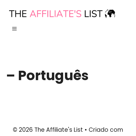
Saltar
para
o
MENU
conteúdo
– Português
© 2026 The Affiliate's List
• Criado com