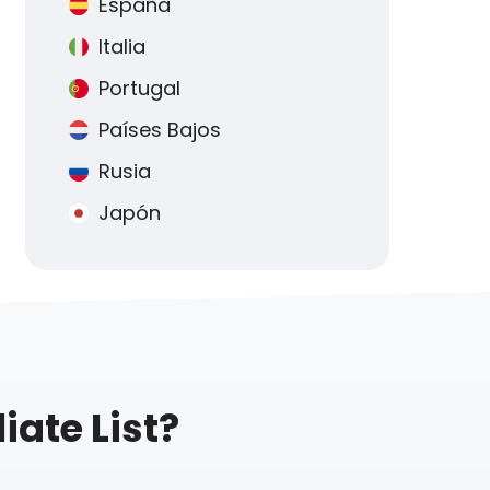
España
Italia
Portugal
Países Bajos
Rusia
Japón
iate List?