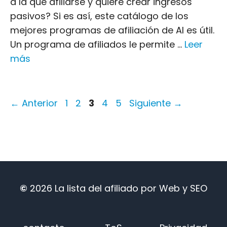
a la que afiliarse y quiere crear ingresos
pasivos? Si es así, este catálogo de los
mejores programas de afiliación de AI es útil.
Un programa de afiliados le permite ...
Leer
más
Página
Página
Página
Página
Página
←
Anterior
1
2
3
4
5
Siguiente
→
©
2026
La lista del afiliado
por
Web y SEO
Japanese
Russian
Dutch