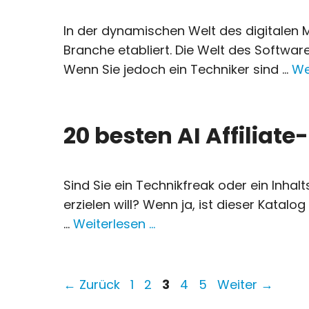
In der dynamischen Welt des digitalen M
Branche etabliert. Die Welt des Software
Wenn Sie jedoch ein Techniker sind ...
We
20 besten AI Affiliat
Sind Sie ein Technikfreak oder ein Inh
erzielen will? Wenn ja, ist dieser Kata
...
Weiterlesen …
Seite
Seite
Seite
Seite
Seite
←
Zurück
1
2
3
4
5
Weiter
→