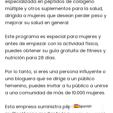
Este programa es especial para mujeres y
antes de empezar con la actividad física,
puedes obtener su guía gratuita de fitness y
nutrición para 28 días.
Japanese
Por lo tanto, si eres una persona influyente o
una bloguera que se dirige a un público
Russian
femenino, puedes invitar a tu público a unirse
Dutch
a una comunidad de más de 10.000 mujeres.
Portuguese
Italian
Esta empresa suministra péptidos
German
multicolágeno mediante la mezcla de varios
tipos de colágeno (I, II, III) especialmente
French
utilizados para la buena salud de la piel, la
English
función articular y la salud intestinal.
Spanish