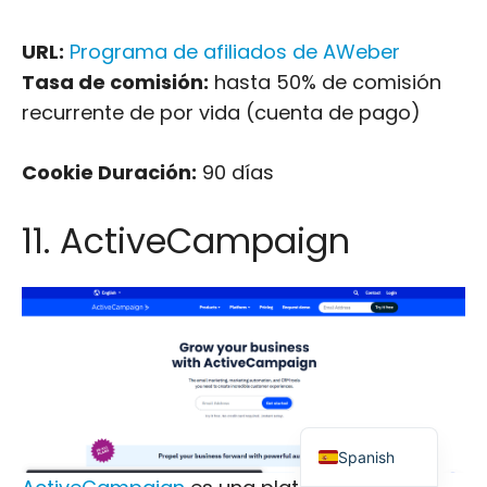
URL:
Programa de afiliados de AWeber
Tasa de comisión:
hasta 50% de comisión
recurrente de por vida (cuenta de pago)
Cookie Duración:
90 días
Japanese
Russian
11. ActiveCampaign
Dutch
Portuguese
Italian
German
French
English
Spanish