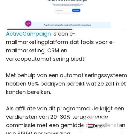
ActiveCampaign
is een e-
mailmarketingplatform dat tools voor e-
Japanese
mailmarketing, CRM en
Russian
verkoopautomatisering biedt.
Portuguese
Met behulp van een automatiseringssysteem
Italian
hebben 95% bedrijven bereikt wat ze zelf niet
Spanish
konden bereiken.
German
French
Als affiliate van dit programma. Je krijgt een
verdiensten van 20-30% terugkerende
English
commissie met een gemiddelde verdiensten
Dutch
van $1350 per verwijzing.