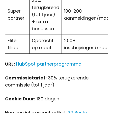
30%
terugkerend
Super
100-200
(tot 1 jaar)
partner
aanmeldingen/maan
+ extra
bonussen
Elite
Opdracht
200+
filiaal
op maat
inschrijvingen/maan
URL:
HubSpot partnerprogramma
Commissietarief:
30% terugkerende
commissie (tot 1 jaar)
Cookie Duur:
180 dagen
Nog een interessant artikel:
32 Beste