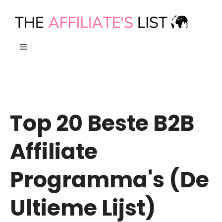
Ga
naar
de
MENU
inhoud
Top 20 Beste B2B
Affiliate
Programma's (De
Ultieme Lijst)