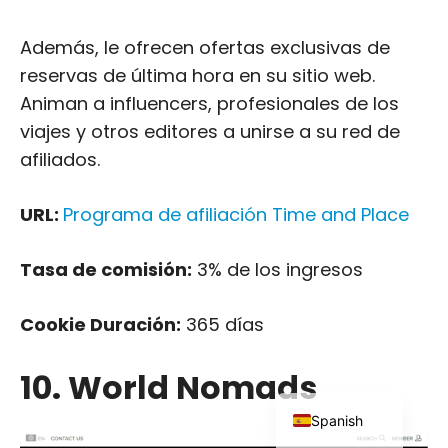
Además, le ofrecen ofertas exclusivas de
reservas de última hora en su sitio web.
Animan a influencers, profesionales de los
viajes y otros editores a unirse a su red de
afiliados.
Japanese
Russian
URL:
Programa de afiliación Time and Place
Dutch
Portuguese
Tasa de comisión:
3% de los ingresos
Italian
Cookie Duración:
365 días
German
French
10. World Nomads
English
Spanish