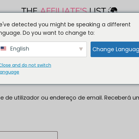
've detected you might be speaking a different
ARACTERÍSTICAS
PREÇOS
PROGRAMA DE AFILIA
nguage. Do you want to change to:
ELHORES PROGRAMAS DE AFILIADOS
COMPRAR AGO
English
Change Langua
Close and do not switch
ha
language
e de utilizador ou endereço de email. Receberá 
io