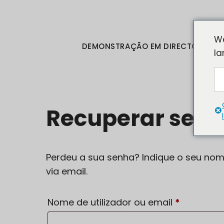
Saltar
para
o
We
DEMONSTRAÇÃO EM DIRECTO
C
conteúdo
la
M
Recuperar sen
Perdeu a sua senha? Indique o seu nom
via email.
Obrigatór
Nome de utilizador ou email
*