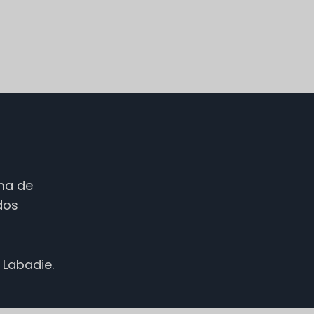
ma de
Japanese
ados
Russian
Dutch
 Labadie.
Italian
Spanish