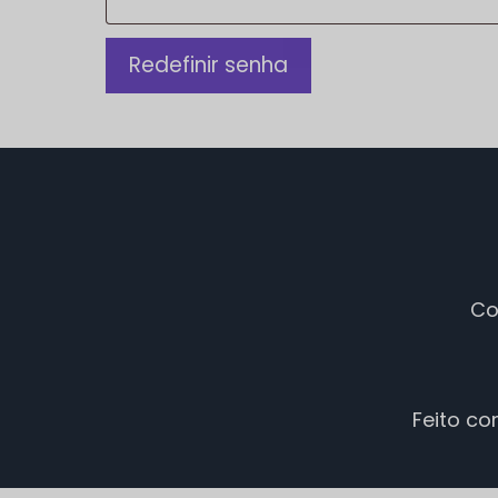
Redefinir senha
Co
Feito co