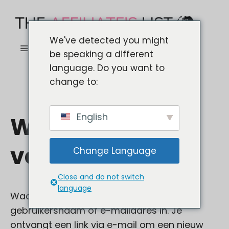
Ga
naar
de
We've detected you might
MENU
inhoud
be speaking a different
language. Do you want to
change to:
English
Wachtwoord
vergeten
Change Language
Close and do not switch
language
Wachtwoord vergeten? Voer je
gebruikersnaam of e-mailadres in. Je
ontvangt een link via e-mail om een nieuw