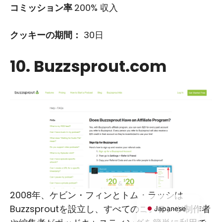
コミッション率
200% 収入
クッキーの期間：
30日
10. Buzzsprout.com
Russian
Dutch
Portuguese
Italian
Spanish
German
French
English
2008年、ケビン・フィンとトム・ラッシは
Buzzsproutを設立し、すべてのコンテンツ制作者
Japanese