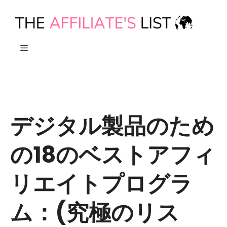
本
文
へ
メ
ス
キ
ニ
ッ
プ
ュ
デジタル製品のため
ー
の18のベストアフィ
リエイトプログラ
ム：(究極のリス