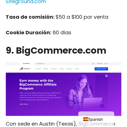
Siteground.com
Tasa de comisión:
$50 a $100 por venta
Cookie Duración:
60 días
Japanese
9. BigCommerce.com
Russian
Dutch
Portuguese
Italian
German
French
English
Spanish
Con sede en Austin (Texas), BigCommerce