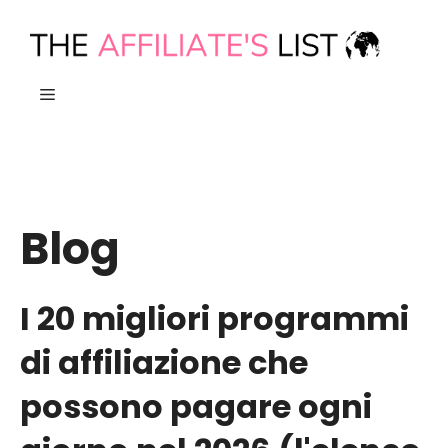
Vai
al
contenuto
MENU
Blog
I 20 migliori programmi
di affiliazione che
possono pagare ogni