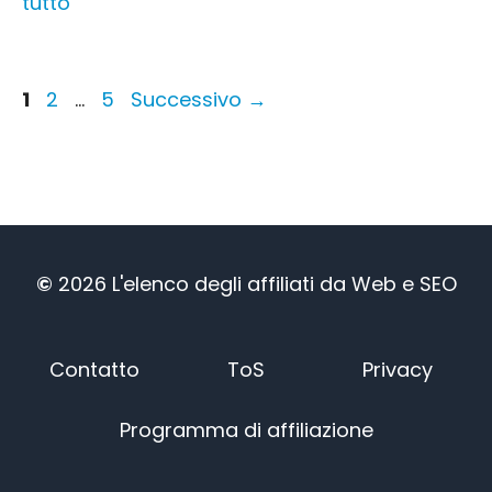
tutto
Pagina
Pagina
Pagina
1
2
...
5
Successivo
→
©
2026
L'elenco degli affiliati
da
Web e SEO
Japanese
Russian
Dutch
Contatto
ToS
Privacy
Portuguese
Programma di affiliazione
Spanish
German