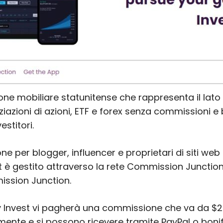
one mobiliare statunitense che rappresenta il lato 
oziazioni di azioni, ETF e forex senza commissioni e b
vestitori.
ne per blogger, influencer e proprietari di siti web
est è gestito attraverso la rete Commission Junctio
ssion Junction.
y Invest vi pagherà una commissione che va da $25
nte e si possono ricevere tramite PayPal o bonifi