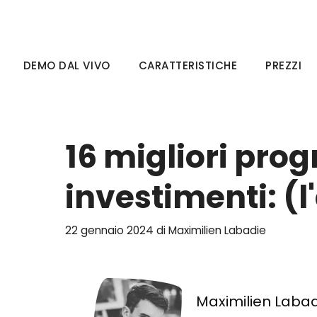
Vai
al
contenuto
DEMO DAL VIVO
CARATTERISTICHE
PREZZI
16 migliori prog
investimenti: (l
22 gennaio 2024
di
Maximilien Labadie
Maximilien Laba