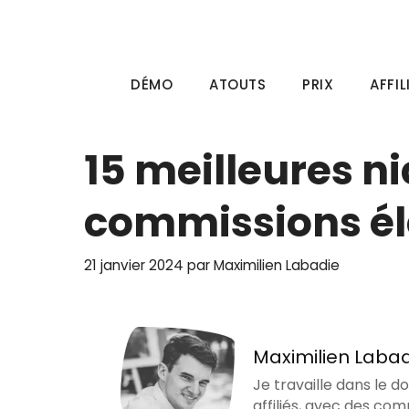
Aller
au
contenu
DÉMO
ATOUTS
PRIX
AFFIL
15 meilleures ni
commissions éle
21 janvier 2024
par
Maximilien Labadie
Maximilien Laba
Je travaille dans le d
affiliés, avec des com