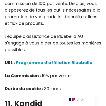
commission de 10% par vente. De plus, vous
disposerez de tous les outils nécessaires à la
promotion de vos produits : bannières, liens
et flux de produits.
L'équipe d'assistance de Bluebella AU
Japanese
s'engage à vous aider de toutes les manières
Russian
possibles.
Dutch
Portuguese
URL :
Programme d'affiliation Bluebella
Italian
La Commission :
10% par vente
Spanish
German
Durée du cookie :
30 jours
English
French
11. Kandid