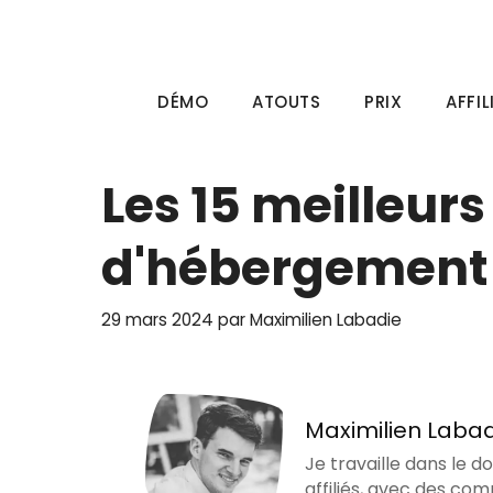
Aller
au
contenu
DÉMO
ATOUTS
PRIX
AFFIL
Les 15 meilleur
d'hébergement (
29 mars 2024
par
Maximilien Labadie
Maximilien Laba
Je travaille dans le d
affiliés, avec des com