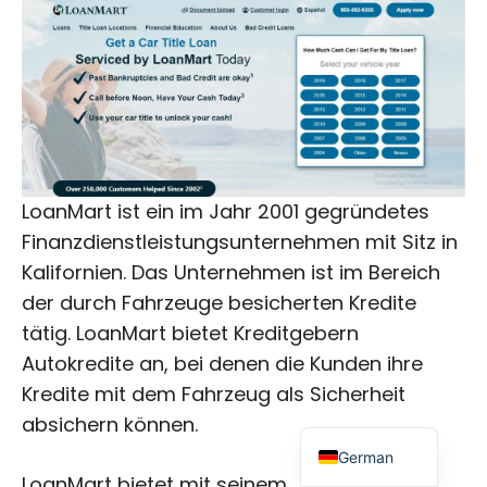
Japanese
Russian
LoanMart ist ein im Jahr 2001 gegründetes
Finanzdienstleistungsunternehmen mit Sitz in
Dutch
Kalifornien. Das Unternehmen ist im Bereich
Portuguese
der durch Fahrzeuge besicherten Kredite
Italian
tätig. LoanMart bietet Kreditgebern
Spanish
Autokredite an, bei denen die Kunden ihre
French
Kredite mit dem Fahrzeug als Sicherheit
absichern können.
English
German
LoanMart bietet mit seinem