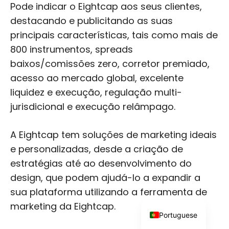
Pode indicar o Eightcap aos seus clientes,
destacando e publicitando as suas
principais características, tais como mais de
800 instrumentos, spreads
baixos/comissões zero, corretor premiado,
acesso ao mercado global, excelente
Japanese
liquidez e execução, regulação multi-
Russian
jurisdicional e execução relâmpago.
Dutch
Italian
A Eightcap tem soluções de marketing ideais
e personalizadas, desde a criação de
Spanish
estratégias até ao desenvolvimento do
German
design, que podem ajudá-lo a expandir a
French
sua plataforma utilizando a ferramenta de
English
marketing da Eightcap.
Portuguese