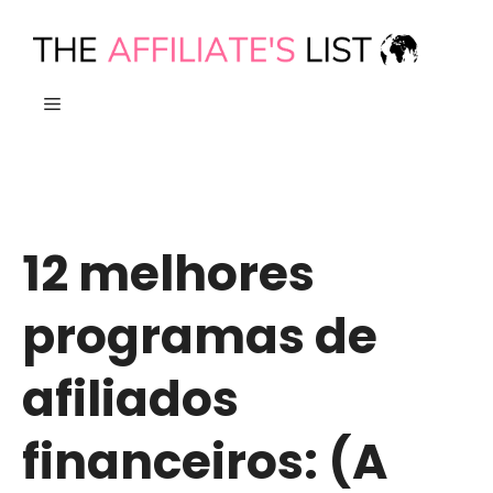
Saltar
para
o
MENU
conteúdo
12 melhores
programas de
afiliados
financeiros: (A