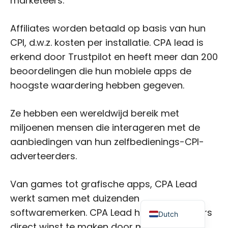
marketeers.
Affiliates worden betaald op basis van hun
CPI, d.w.z. kosten per installatie. CPA lead is
erkend door Trustpilot en heeft meer dan 200
beoordelingen die hun mobiele apps de
Japanese
hoogste waardering hebben gegeven.
Russian
Ze hebben een wereldwijd bereik met
Portuguese
miljoenen mensen die interageren met de
Italian
aanbiedingen van hun zelfbedienings-CPI-
Spanish
adverteerders.
German
French
Van games tot grafische apps, CPA Lead
werkt samen met duizenden
English
softwaremerken. CPA Lead helpt marketeers
Dutch
direct winst te maken door middel van hun