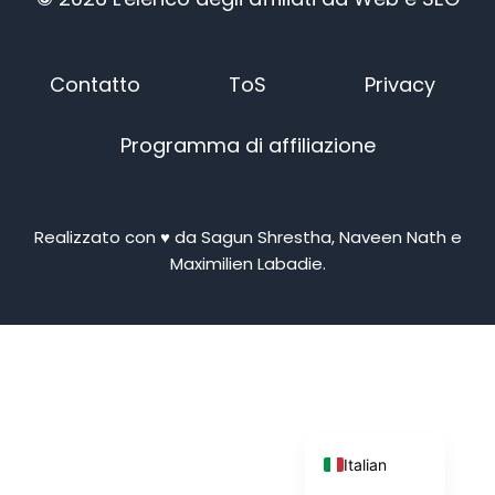
Contatto
ToS
Privacy
Programma di affiliazione
Japanese
Russian
Realizzato con ♥ da Sagun Shrestha, Naveen Nath e
Dutch
Maximilien Labadie.
Portuguese
Spanish
German
French
English
Italian