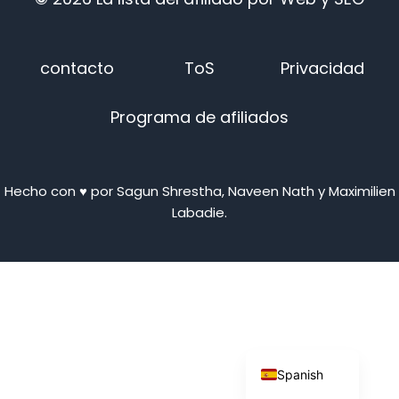
contacto
ToS
Privacidad
Programa de afiliados
Japanese
Russian
Hecho con ♥ por Sagun Shrestha, Naveen Nath y Maximilien
Dutch
Labadie.
Portuguese
Italian
German
French
English
Spanish