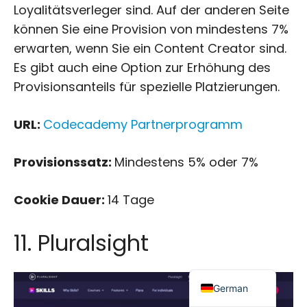
Loyalitätsverleger sind. Auf der anderen Seite
können Sie eine Provision von mindestens 7%
erwarten, wenn Sie ein Content Creator sind.
Es gibt auch eine Option zur Erhöhung des
Provisionsanteils für spezielle Platzierungen.
Japanese
URL:
Codecademy Partnerprogramm
Russian
Dutch
Provisionssatz:
Mindestens 5% oder 7%
Portuguese
Cookie Dauer:
14 Tage
Italian
Spanish
11. Pluralsight
French
English
German