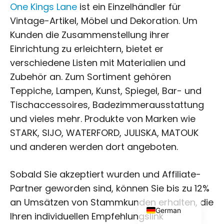
One Kings Lane
ist ein Einzelhändler für
Vintage-Artikel, Möbel und Dekoration. Um
Kunden die Zusammenstellung ihrer
Einrichtung zu erleichtern, bietet er
verschiedene Listen mit Materialien und
Zubehör an. Zum Sortiment gehören
Japanese
Teppiche, Lampen, Kunst, Spiegel, Bar- und
Russian
Tischaccessoires, Badezimmerausstattung
Dutch
und vieles mehr. Produkte von Marken wie
Portuguese
STARK, SIJO, WATERFORD, JULISKA, MATOUK
Italian
und anderen werden dort angeboten.
Spanish
Sobald Sie akzeptiert wurden und Affiliate-
French
Partner geworden sind, können Sie bis zu 12%
English
an Umsätzen von Stammkunden erhalten, die
German
Ihren individuellen Empfehlungslink