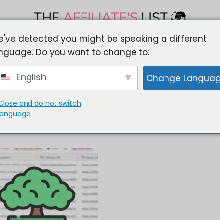
've detected you might be speaking a different
PARTNERPROGRAMM
PARTNER WERDEN
BESTE
nguage. Do you want to change to:
English
Change Langua
Close and do not switch
language