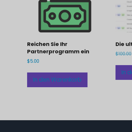
Reichen Sie Ihr
Die ul
Partnerprogramm ein
$
100.00
$
5.00
In 
In den Warenkorb