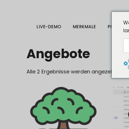
Zum
Inhalt
springen
We
LIVE-DEMO
MERKMALE
PREISE
la
Angebote
Alle 2 Ergebnisse werden angezeigt