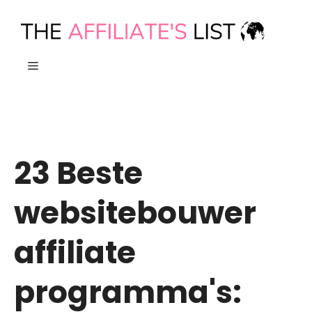
Ga
naar
de
MENU
inhoud
23 Beste
websitebouwer
affiliate
programma's: