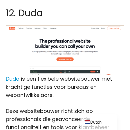
12. Duda
Japanese
Russian
Portuguese
Italian
Duda
is een flexibele websitebouwer met
Spanish
krachtige functies voor bureaus en
German
webontwikkelaars.
French
Deze websitebouwer richt zich op
English
professionals die geavanceerde
Dutch
functionaliteit en tools voor klantbeheer